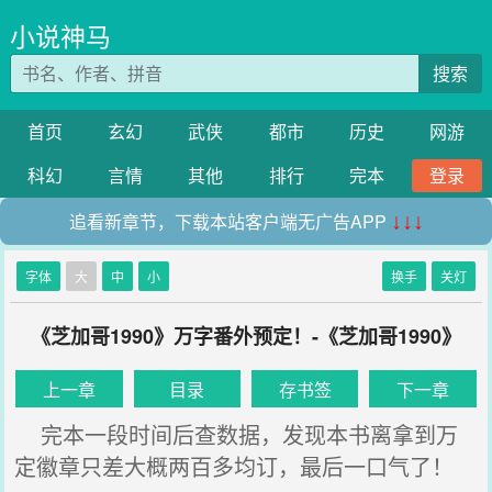
小说神马
搜索
首页
玄幻
武侠
都市
历史
网游
科幻
言情
其他
排行
完本
登录
追看新章节，下载本站客户端无广告APP
↓↓↓
字体
大
中
小
换手
关灯
《芝加哥1990》万字番外预定！-《芝加哥1990》
上一章
目录
存书签
下一章
完本一段时间后查数据，发现本书离拿到万
定徽章只差大概两百多均订，最后一口气了！