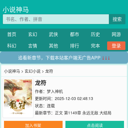
小说神马
搜索
首页
玄幻
武侠
都市
历史
网游
科幻
言情
其他
排行
完本
登录
追看新章节，下载本站客户端无广告APP
↓↓↓
小说神马
>
玄幻小说
> 龙符
龙符
作者：
梦入神机
更新时间：2025-12-03 02:48:13
状态：连载
最新章节：
正文 第1149章 永远无敌 大结局
加入书架
点击阅读