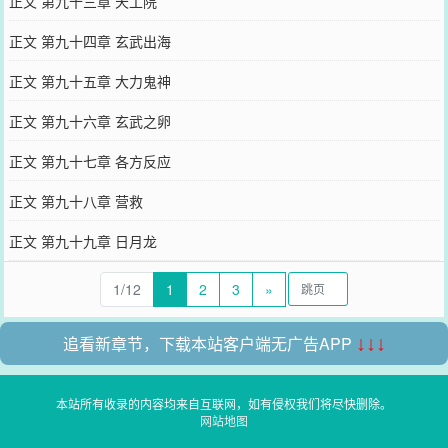
正文 第九十三章 天工院
正文 第九十四章 玄武出海
正文 第九十五章 大力鬼神
正文 第九十六章 玄武之卵
正文 第九十七章 各方反应
正文 第九十八章 营救
正文 第九十九章 日月龙
1/12
1
2
3
»
追看新章节，下载本站客户端无广告APP
↓↓↓
本站所有收录的内容均来自互联网，如有侵权我们将尽快删除。
网站地图