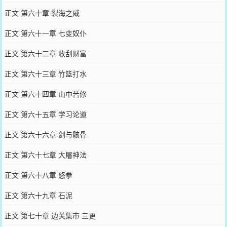
正文 第六十章 裂海之威
正文 第六十一章 七变奴仆
正文 第六十二章 收刮财富
正文 第六十三章 竹篮打水
正文 第六十四章 山中苦修
正文 第六十五章 学习论道
正文 第六十六章 剑与骸骨
正文 第六十七章 大屠神法
正文 第六十八章 怒拳
正文 第六十九章 石泥
正文 第七十章 边关集市 三更