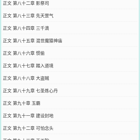
正文 第八十二章 影祭司
正文 第八十三章 先天罡气
正文 第八十四章 三千滴
正文 第八十五章 混世魔猿神庙
正文 第八十六章 惯偷
正文 第八十七章 踏入道境
正文 第八十八章 大盗贼
正文 第八十九章 七圣炼心丹
正文 第九十章 玉霸
正文 第九十一章 建设封地
正文 第九十二章 可怕念头