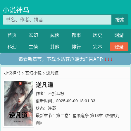
小说神马
搜索
首页
玄幻
武侠
都市
历史
网游
科幻
言情
其他
排行
完本
登录
追看新章节，下载本站客户端无广告APP
↓↓↓
小说神马
>
玄幻小说
> 逆凡道
逆凡道
作者：
不折耳根
更新时间：2025-09-09 18:01:33
状态：连载
最新章节：
第二卷：星陨道争 第18章《根触九
渊》