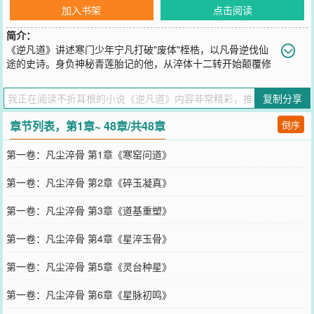
加入书架
点击阅读
简介：
《逆凡道》讲述寒门少年宁凡打破"废体"桎梏，以凡骨逆伐仙
途的史诗。身负神秘青莲胎记的他，从淬体十二转开始颠覆修
真界认知，自创"逆脉筑基""心剑问道"等逆修体系，揭开十万年星陨阴
谋。在与天道博弈中，宁凡发现自己的轮回竟是天道饲养"劫种"的骗
复制分享
局，最终以凡骨封劫、重燃青莲火种，开辟出一条超越传统仙凡之别
的逆天大道。
章节列表，第1章~ 48章/共48章
倒序
您要是觉得《
逆凡道
》还不错的话请不要忘记向您QQ群和微博微信里
的朋友推荐哦！
第一卷：凡尘淬骨 第1章《寒窑问道》
第一卷：凡尘淬骨 第2章《碎玉凝真》
第一卷：凡尘淬骨 第3章《道基重塑》
第一卷：凡尘淬骨 第4章《星淬玉骨》
第一卷：凡尘淬骨 第5章《灵台种星》
第一卷：凡尘淬骨 第6章《星脉初鸣》