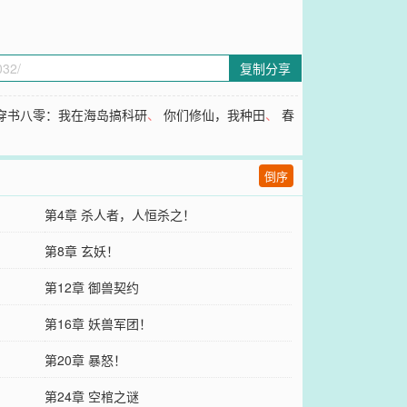
复制分享
穿书八零：我在海岛搞科研
、
你们修仙，我种田
、
春
倒序
第4章 杀人者，人恒杀之！
第8章 玄妖！
第12章 御兽契约
第16章 妖兽军团！
第20章 暴怒！
第24章 空棺之谜