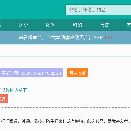
市
历史
网游
科幻
言情
追看新章节，下载本站客户端无广告APP
↓↓↓
更新时间：2025-09-21 18:22:24
直达底部
寻找药材 大章节
阅读
，样样精通；神通、武技，随手捏来！龙有逆鳞，触之必怒；动我亲友者