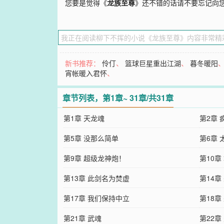
您要是觉得《
龙族至尊
》还不错的话请不要忘记向
新书推荐：
伶仃
、
篮球巨星重出江湖
、
暮冬暖阳
宵帐暖入君怀
、
章节列表，第1章~ 31章/共31章
第1章 天龙魂
第2章
第5章 没那么简单
第6章
第9章 超级龙神炮！
第10章
第13章 此剑名为焚虚
第14章
第17章 我们保持中立
第18
第21章 武魂
第22章