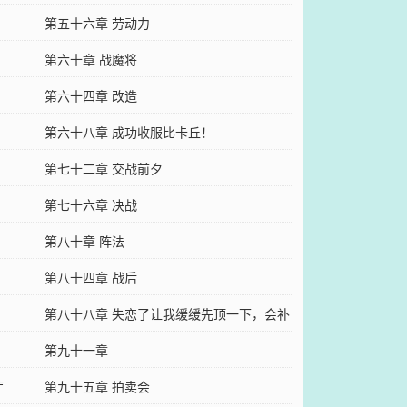
第五十六章 劳动力
第六十章 战魔将
第六十四章 改造
第六十八章 成功收服比卡丘！
第七十二章 交战前夕
第七十六章 决战
第八十章 阵法
第八十四章 战后
第八十八章 失恋了让我缓缓先顶一下，会补
上
第九十一章
厅
第九十五章 拍卖会