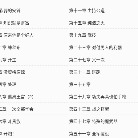
 软弱的安铃
第十一章 主持公道
章 知识就是财富
第十五章 纯洁之火
章 原来他是个好人
第十九章 武技
二章 蛛丝布
第二十三章 对付男人的利器
六章 开工
第二十七章 又一次
章 没资格原谅
第三十一章 逃跑
四章 处理
第三十五章
八章 逃离王宫（2）
第三十九章 功夫再高也怕手枪
二章 一次全部学会
第四十三章 战之将起
六章 斗贵族
第四十七章 特殊的魔武器
章 开炮！
第五十一章 全军覆没