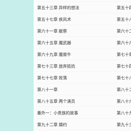
第五十三章 异样的想法
第五十
第五十七章 疾风术
第五十
第六十一章 献祭
第六十
第六十五章 魔武器
第六十
第六十九章 魔兽牛
第七十
第七十三章 放弃抵抗
第七十
第七十七章 败落
第七十
第八十一章
第八十
第八十五章 两个演员
第八十
番外一：小贵族的故事
第八十
第九十二章 婚约
第九十