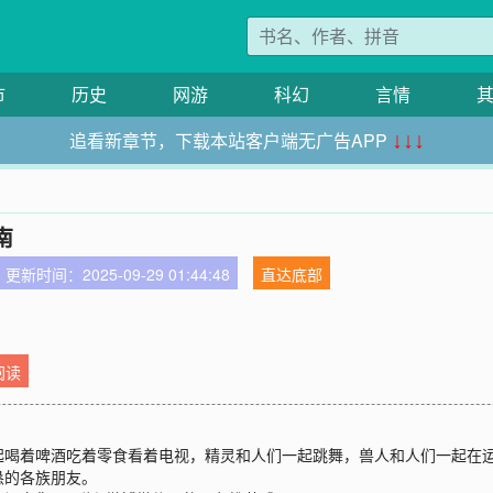
市
历史
网游
科幻
言情
追看新章节，下载本站客户端无广告APP
↓↓↓
南
更新时间：2025-09-29 01:44:48
直达底部
阅读
起喝着啤酒吃着零食看着电视，精灵和人们一起跳舞，兽人和人们一起在
恳的各族朋友。