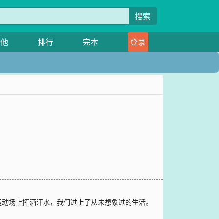
搜索
其他
排行
完本
登录
运动场上挥洒汗水，我们过上了从未想象过的生活。