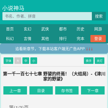
小说神马
搜索
首页
玄幻
武侠
都市
历史
网游
科幻
言情
其他
排行
完本
登录
追看新章节，下载本站客户端无广告APP
↓↓↓
字体
大
中
小
换手
关灯
第一千一百七十七章 野望的终焉！（大结局）-《津川
家的野望》
上一章
目录
存书签
下一章
第(1/3)页