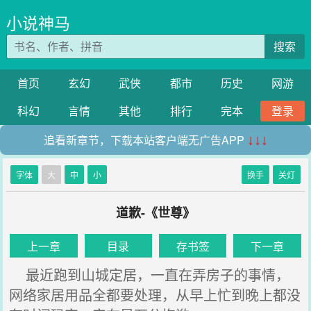
小说神马
搜索
首页
玄幻
武侠
都市
历史
网游
科幻
言情
其他
排行
完本
登录
追看新章节，下载本站客户端无广告APP
↓↓↓
字体
大
中
小
换手
关灯
道歉-《世尊》
上一章
目录
存书签
下一章
最近跑到山城定居，一直在弄房子的事情，
网络家居用品全都要处理，从早上忙到晚上都没