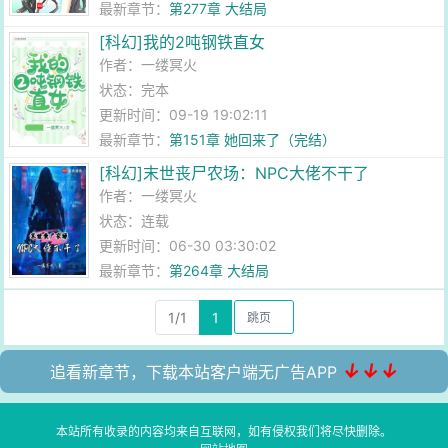
最新章节：
第277章 大结局
[科幻]我的2吨钢铁直女
作者：
一缕冥火
状态：完本
更新时间：09-19 19:02:11
最新章节：
第151章 她回来了（完结）
[科幻]末世丧尸农场：NPC大佬不干了
作者：
一缕冥火
状态：连载
更新时间：06-30 03:30:02
最新章节：
第264章 大结局
1/1
1
↓↓↓
追看新章节，下载本站客户端无广告APP
本站所有收录的内容均来自互联网，如有侵权我们将尽快删除。