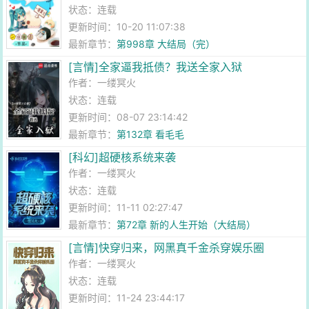
状态：连载
更新时间：10-20 11:07:38
最新章节：
第998章 大结局（完）
[言情]全家逼我抵债？我送全家入狱
作者：
一缕冥火
状态：连载
更新时间：08-07 23:14:42
最新章节：
第132章 看毛毛
[科幻]超硬核系统来袭
作者：
一缕冥火
状态：连载
更新时间：11-11 02:27:47
最新章节：
第72章 新的人生开始（大结局）
[言情]快穿归来，网黑真千金杀穿娱乐圈
作者：
一缕冥火
状态：连载
更新时间：11-24 23:44:17