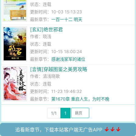
状态：连载
更新时间：10-03 15:13:23
最新章节：
一百一十二 明天
[玄幻]绝世邪君
作者：
晓浅
状态：连载
更新时间：10-15 18:00:24
最新章节：
感谢浅家军的诸位
[言情]穿越图鉴之美男攻略
作者：
清浅晓歌
状态：连载
更新时间：11-23 19:46:32
最新章节：
第1670章 重启人生，为时不晚
1/1
1
↓↓↓
追看新章节，下载本站客户端无广告APP