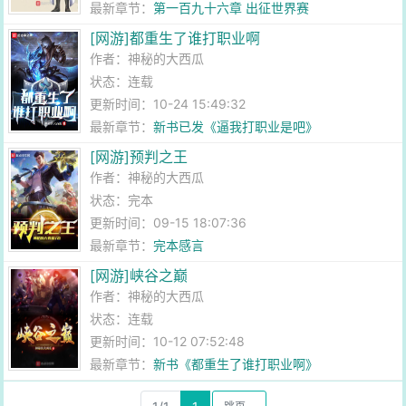
最新章节：
第一百九十六章 出征世界赛
[网游]都重生了谁打职业啊
作者：
神秘的大西瓜
状态：连载
更新时间：10-24 15:49:32
最新章节：
新书已发《逼我打职业是吧》
[网游]预判之王
作者：
神秘的大西瓜
状态：完本
更新时间：09-15 18:07:36
最新章节：
完本感言
[网游]峡谷之巅
作者：
神秘的大西瓜
状态：连载
更新时间：10-12 07:52:48
最新章节：
新书《都重生了谁打职业啊》