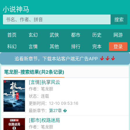
小说神马
搜索
首页
玄幻
武侠
都市
历史
网游
科幻
言情
其他
排行
完本
登录
↓↓↓
追看新章节，下载本站客户端无广告APP
笔龙胆-搜索结果(共2条记录)
[言情]执掌风云
作者：
笔龙胆
状态：连载
更新时间：12-10 09:53:16
最新章节：
第27章 �
[都市]权路迷局
作者：
笔龙胆